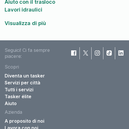
Aiuto con il trasloco
Lavori idraulici
Visualizza di più
Seguici! Ci fa sempre
piacere:
Scopri
Diventa un tasker
Servizi per città
Tutti i servizi
Tasker élite
Aiuto
Azienda
A proposito di noi
Lavora con noi