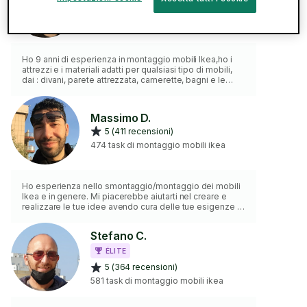
5 (584 recensioni)
910 task di montaggio mobili ikea
Ho 9 anni di esperienza in montaggio mobili Ikea,ho i
attrezzi e i materiali adatti per qualsiasi tipo di mobili,
dai : divani, parete attrezzata, camerette, bagni e le
cucine, e ho tanta voglia di affrontare qualsiasi sfida di
montaggio,no esitare a contattarmi,non ti pentirai di
avermi scelto una volta che mi conoscerai,la tua scelta
Massimo D.
sarà una esperienza unica
5 (411 recensioni)
474 task di montaggio mobili ikea
Ho esperienza nello smontaggio/montaggio dei mobili
Ikea e in genere. Mi piacerebbe aiutarti nel creare e
realizzare le tue idee avendo cura delle tue esigenze e
dei particolari. Possiedo tutta l'attrezzatura necessaria
per effettuare tutti i lavori.
Stefano C.
ÉLITE
5 (364 recensioni)
581 task di montaggio mobili ikea