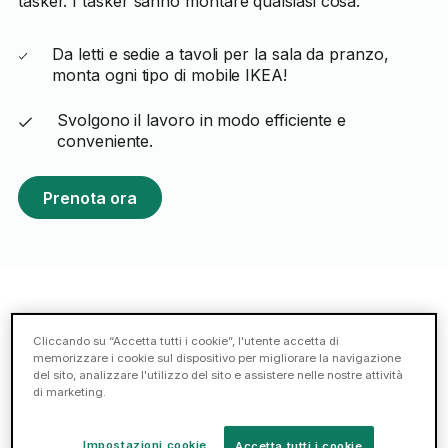
tasker. I tasker sanno montare qualsiasi cosa:
Da letti e sedie a tavoli per la sala da pranzo,
monta ogni tipo di mobile IKEA!
Svolgono il lavoro in modo efficiente e
conveniente.
Prenota ora
Tasker per il montaggio IKEA in
Cliccando su “Accetta tutti i cookie”, l'utente accetta di
evidenza a Bari
memorizzare i cookie sul dispositivo per migliorare la navigazione
del sito, analizzare l'utilizzo del sito e assistere nelle nostre attività
di marketing.
Sorin F.
Impostazioni cookie
Accetta tutti i cookie