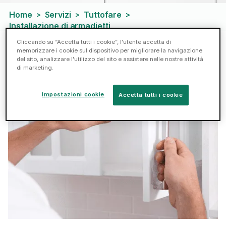
Home
Servizi
Tuttofare
>
>
>
Installazione di armadietti
Cliccando su “Accetta tutti i cookie”, l'utente accetta di
memorizzare i cookie sul dispositivo per migliorare la navigazione
Hai bisogno di riparazioni agli armadietti?
del sito, analizzare l'utilizzo del sito e assistere nelle nostre attività
di marketing.
Ci pensano i tasker a darti una mano!
Impostazioni cookie
Accetta tutti i cookie