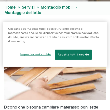
Home
Servizi
Montaggio mobili
>
>
>
Montaggio del letto
Montaggio e installazione del letto
Cliccando su “Accetta tutti i cookie”, l'utente accetta di
memorizzare i cookie sul dispositivo per migliorare la navigazione
del sito, analizzare l'utilizzo del sito e assistere nelle nostre attività
di marketing.
Impostazioni cookie
Accetta tutti i cookie
Dicono che bisogna cambiare materasso ogni sette