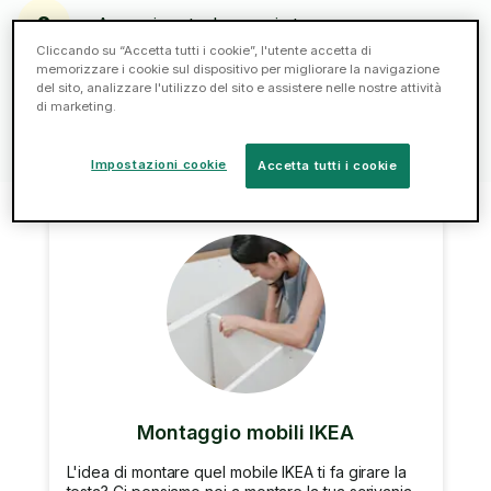
2
Assumi un tasker oggi stesso.
Cliccando su “Accetta tutti i cookie”, l'utente accetta di
memorizzare i cookie sul dispositivo per migliorare la navigazione
del sito, analizzare l'utilizzo del sito e assistere nelle nostre attività
Chatta, paga, lascia una mancia e recensisci:
3
di marketing.
tutto in un unico sistema.
Impostazioni cookie
Accetta tutti i cookie
Montaggio mobili IKEA
L'idea di montare quel mobile IKEA ti fa girare la