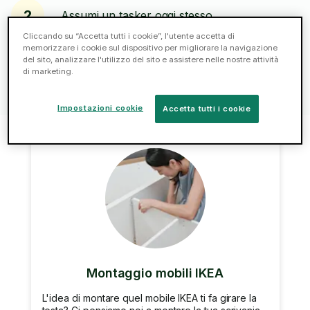
2
Assumi un tasker oggi stesso.
Cliccando su “Accetta tutti i cookie”, l'utente accetta di
memorizzare i cookie sul dispositivo per migliorare la navigazione
Chatta, paga, lascia una mancia e recensisci:
del sito, analizzare l'utilizzo del sito e assistere nelle nostre attività
3
tutto in un unico sistema.
di marketing.
Impostazioni cookie
Accetta tutti i cookie
Montaggio mobili IKEA
L'idea di montare quel mobile IKEA ti fa girare la