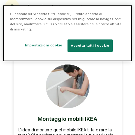
2
Assumi un tasker oggi stesso.
Cliccando su “Accetta tutti i cookie”, l'utente accetta di
memorizzare i cookie sul dispositivo per migliorare la navigazione
del sito, analizzare l'utilizzo del sito e assistere nelle nostre attività
Chatta, paga, lascia una mancia e recensisci:
3
di marketing.
tutto in un unico sistema.
Impostazioni cookie
Accetta tutti i cookie
Montaggio mobili IKEA
L'idea di montare quel mobile IKEA ti fa girare la