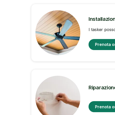
Installazion
I tasker posso
Prenota o
Riparazion
Prenota o