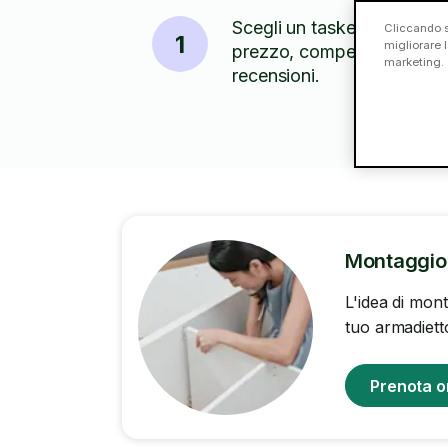
Scegli un tasker in base a
Cliccando s
1
migliorare l
prezzo, competenze e
marketing.
recensioni.
Montaggio 
L'idea di mont
tuo armadietto
Prenota o