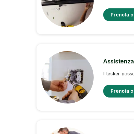
Prenota o
Assistenza 
I tasker posso
Prenota o