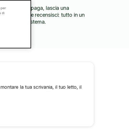
Chatta, paga, lascia una
 per
à di
mancia e recensisci: tutto in un
unico sistema.
ntare la tua scrivania, il tuo letto, il