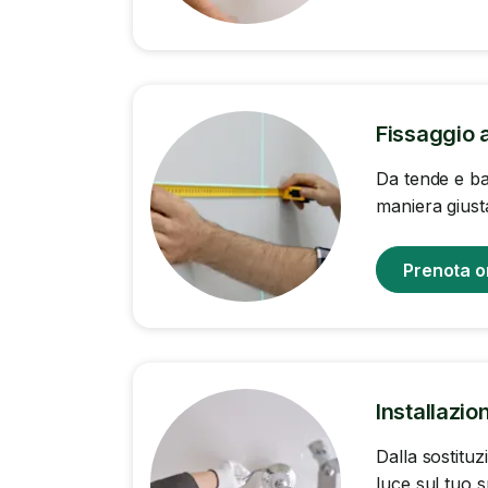
Fissaggio 
Da tende e ba
maniera giust
Prenota o
Installazio
Dalla sostitu
luce sul tuo s