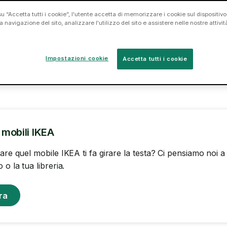
Assumi un tasker oggi stesso.
u “Accetta tutti i cookie”, l'utente accetta di memorizzare i cookie sul dispositivo
2
3
a navigazione del sito, analizzare l'utilizzo del sito e assistere nelle nostre attivit
Impostazioni cookie
Accetta tutti i cookie
mobili IKEA
are quel mobile IKEA ti fa girare la testa? Ci pensiamo noi a mo
 o la tua libreria.
ra