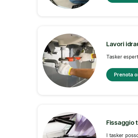
Lavori idrau
Tasker esperti
Prenota o
Fissaggio 
I tasker posso