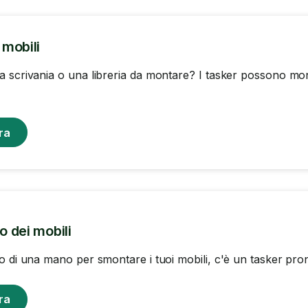
mobili
 scrivania o una libreria da montare? I tasker possono mon
ra
 dei mobili
o di una mano per smontare i tuoi mobili, c'è un tasker pront
ra