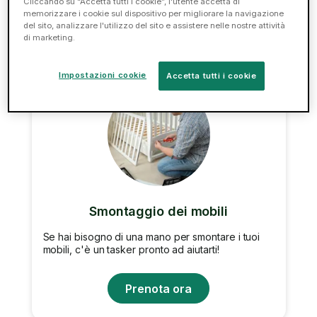
Cliccando su “Accetta tutti i cookie”, l'utente accetta di
Prenota ora
memorizzare i cookie sul dispositivo per migliorare la navigazione
del sito, analizzare l'utilizzo del sito e assistere nelle nostre attività
di marketing.
Impostazioni cookie
Accetta tutti i cookie
Smontaggio dei mobili
Se hai bisogno di una mano per smontare i tuoi
mobili, c'è un tasker pronto ad aiutarti!
Prenota ora